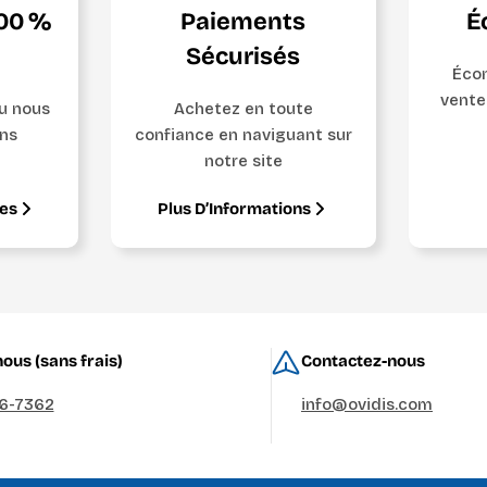
100 %
Paiements
É
Sécurisés
Écon
vente
ou nous
Achetez en toute
ns
confiance en naviguant sur
notre site
ges
Plus D’Informations
ous (sans frais)
Contactez-nous
36-7362
info@ovidis.com