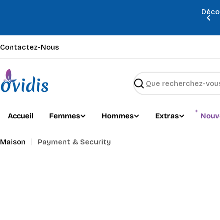
Passer
Déco
au
’été sont arrivés — découvrez-les dès maintenant !
contenu
Contactez-Nous
Recherche
Accueil
Femmes
Hommes
Extras
Nouv
Maison
Payment & Security