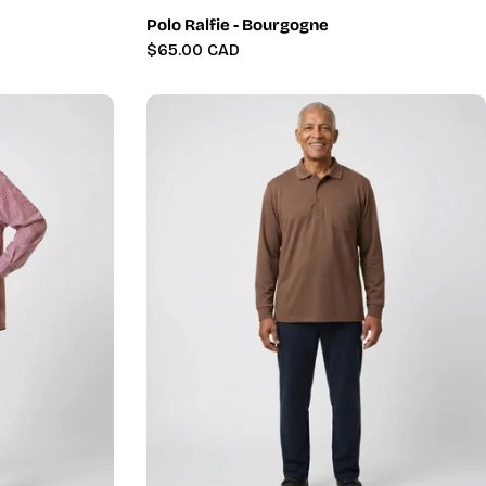
Polo Ralfie - Bourgogne
Prix
$65.00 CAD
régulier