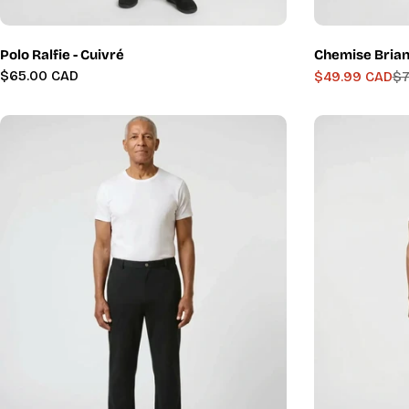
Polo Ralfie - Cuivré
Chemise Brian
Prix
$65.00 CAD
$49.99 CAD
$7
Prix
Prix
régulier
de
régulier
vente