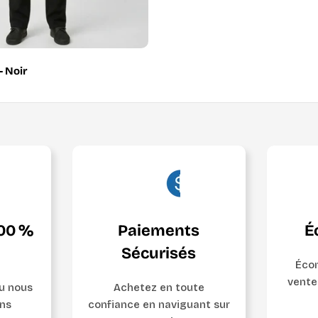
- Noir
100 %
Paiements
É
Sécurisés
Écon
vente
ou nous
Achetez en toute
ns
confiance en naviguant sur