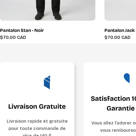
Pantalon Stan - Noir
Pantalon Jack 
Prix
$70.00 CAD
Prix
$70.00 CAD
régulier
régulier
Satisfaction 
Livraison Gratuite
Garantie
Livraison rapide et gratuite
Vous allez l’adorer 
pour toute commande de
vous rembourso
plus de 140 $