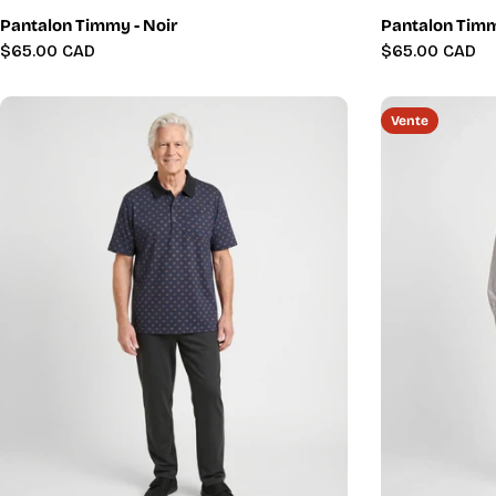
Pantalon Timmy - Noir
Pantalon Timm
Prix
$65.00 CAD
Prix
$65.00 CAD
régulier
régulier
Vente