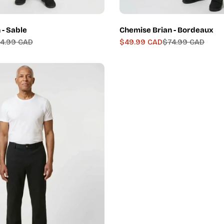
 - Sable
Chemise Brian - Bordeaux
4.99 CAD
$49.99 CAD
$74.99 CAD
Prix
Prix
de
régulier
vente