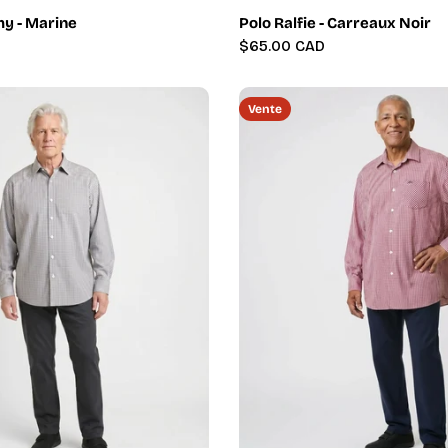
y - Marine
Polo Ralfie - Carreaux Noir
Prix
$65.00 CAD
régulier
Vente