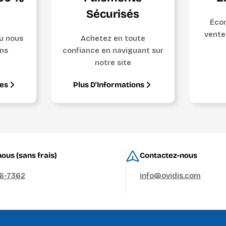
Sécurisés
Écon
vente
ou nous
Achetez en toute
ns
confiance en naviguant sur
notre site
ges
Plus D'Informations
ous (sans frais)
Contactez-nous
36-7362
info@ovidis.com