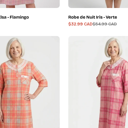
lsa - Flamingo
Robe de Nuit Iris - Verte
$32.99 CAD
$54.99 CAD
Prix
Prix
de
régulier
vente