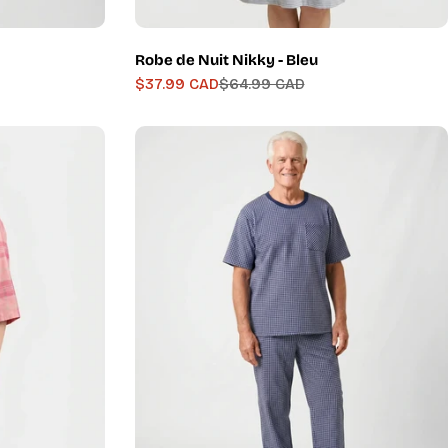
Robe de Nuit Nikky - Bleu
$37.99 CAD
$64.99 CAD
Prix
Prix
de
régulier
vente