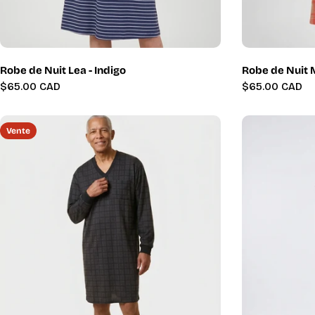
Robe de Nuit Lea - Indigo
Robe de Nuit 
Prix
$65.00 CAD
Prix
$65.00 CAD
régulier
régulier
Vente