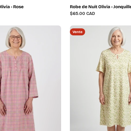
livia - Rose
Robe de Nuit Olivia - Jonquill
Prix
$65.00 CAD
régulier
Vente