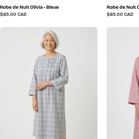
Robe de Nuit Olivia - Bleue
Robe de Nuit O
Prix
$65.00 CAD
Prix
$65.00 CAD
régulier
régulier