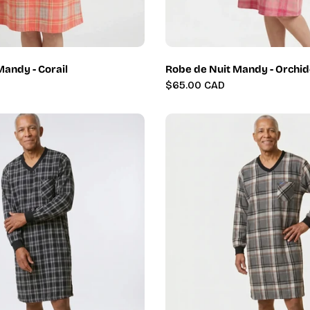
Mandy - Corail
Robe de Nuit Mandy - Orchi
Prix
$65.00 CAD
régulier