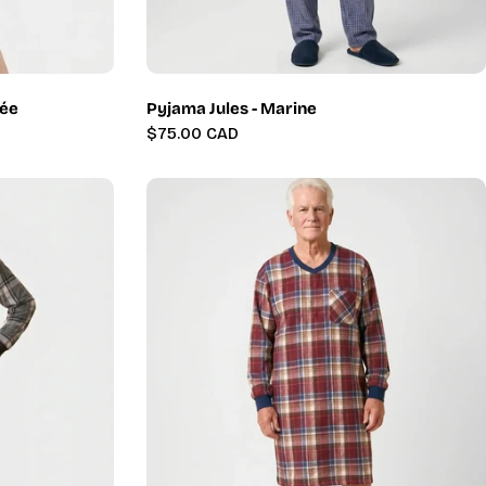
dée
Pyjama Jules - Marine
Prix
$75.00 CAD
régulier