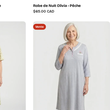
e
Robe de Nuit Olivia - Pêche
Prix
$65.00 CAD
régulier
Vente