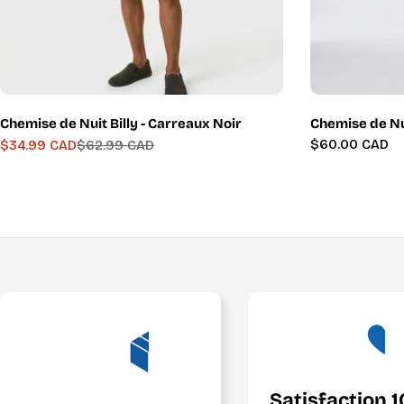
Chemise de Nuit Billy - Carreaux Noir
Chemise de Nu
Prix
$60.00 CAD
$34.99 CAD
$62.99 CAD
Prix
Prix
régulier
de
régulier
vente
Satisfaction 