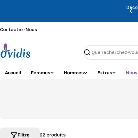
Passer
Déco
au
’été sont arrivés — découvrez-les dès maintenant !
contenu
Contactez-Nous
Recherche
Accueil
Femmes
Hommes
Extras
Nouv
Filtre
22 produits