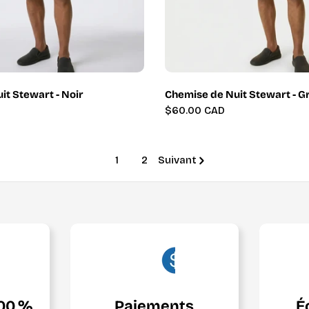
it Stewart - Noir
Chemise de Nuit Stewart - G
Prix
$60.00 CAD
régulier
1
2
Suivant
100 %
Paiements
É