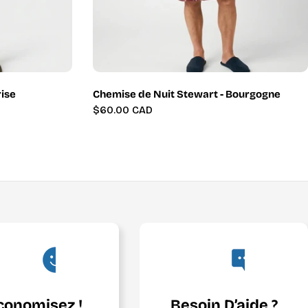
rise
Chemise de Nuit Stewart - Bourgogne
Prix
$60.00 CAD
régulier
conomisez !
Besoin D’aide ?