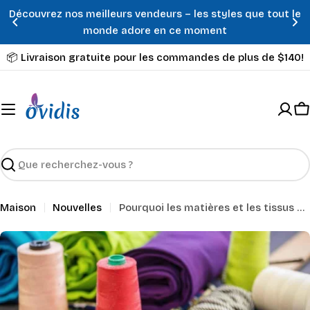
Passer
Découvrez nos meilleurs vendeurs – les styles que tout le
au
monde adore en ce moment
contenu
📦 Livraison gratuite pour les commandes de plus de $140!
P
Recherche
Maison
Nouvelles
Pourquoi les matières et les tissus utilisés dans la conception de vêtements adaptés sont-ils importants?